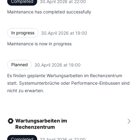
Completed
30.April 2026 at 22:00
UTC
Maintenance has completed successfully
In progress
30.April 2026 at 19:00
UTC
Maintenance is now in progress
Planned
30.April 2026 at 19:00
UTC
Es finden geplante Wartungsarbeiten im Rechenzentrum
statt. Systemunterbrüche oder Performance-Einbussen sind
nicht zu erwarten.
Wartungsarbeiten im
Rechenzentrum
Completed
23.April 2026 at 22:00
UTC