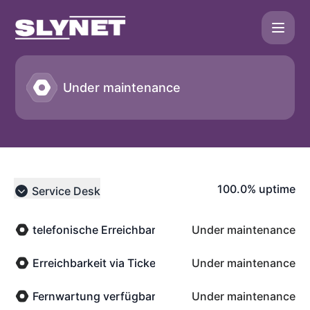
SLYNET - Notice history
Under maintenance
100% - uptime
100.0% uptime
Service Desk
Collapse group
telefonische Erreichbarkeit (während Bürozeiten)
Under maintenance
telefonische Erreichbarkeit (während Bürozeiten) - Un
Erreichbarkeit via Ticketsystem
Under maintenance
Erreichbarkeit via Ticketsystem - Under maintenance
Fernwartung verfügbar
Under maintenance
Fernwartung verfügbar - Under maintenance