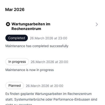
Mar 2026
Wartungsarbeiten im
Rechenzentrum
Completed
26.March 2026 at 23:00
UTC
Maintenance has completed successfully
In progress
26.March 2026 at 20:00
UTC
Maintenance is now in progress
Planned
26.March 2026 at 20:00
UTC
Es finden geplante Wartungsarbeiten im Rechenzentrum
statt. Systemunterbrüche oder Performance-Einbussen sind
nicht zu erwarten.