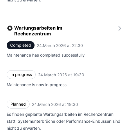
Wartungsarbeiten im
Rechenzentrum
Completed
24.March 2026 at 22:30
UTC
Maintenance has completed successfully
In progress
24.March 2026 at 19:30
UTC
Maintenance is now in progress
Planned
24.March 2026 at 19:30
UTC
Es finden geplante Wartungsarbeiten im Rechenzentrum
statt. Systemunterbrüche oder Performance-Einbussen sind
nicht zu erwarten.