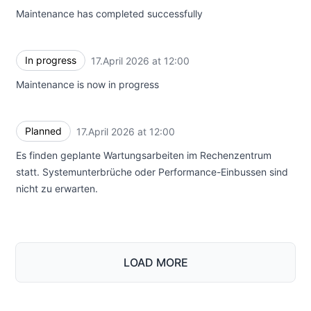
Maintenance has completed successfully
In progress
17.April 2026 at 12:00
UTC
Maintenance is now in progress
Planned
17.April 2026 at 12:00
UTC
Es finden geplante Wartungsarbeiten im Rechenzentrum
statt. Systemunterbrüche oder Performance-Einbussen sind
nicht zu erwarten.
LOAD MORE