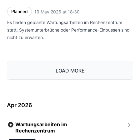
Planned
19.May 2026 at 18:30
UTC
Es finden geplante Wartungsarbeiten im Rechenzentrum
statt. Systemunterbrüche oder Performance-Einbussen sind
nicht zu erwarten.
LOAD MORE
Apr 2026
Wartungsarbeiten im
Rechenzentrum