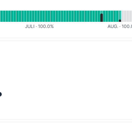
artung
 lesen für Videroüberwachung
JULI
·
100.0
%
AUG.
·
100.
tung
artung
rtung
rtung