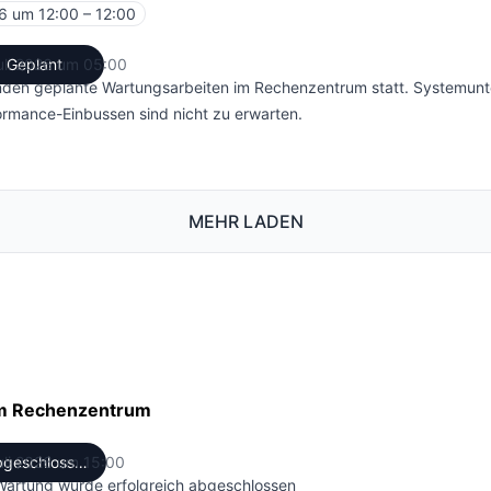
6 um 12:00 – 12:00
UTC
uli 2026 um 05:00
Geplant
UTC
inden geplante Wartungsarbeiten im Rechenzentrum statt. Systemun
ormance-Einbussen sind nicht zu erwarten.
MEHR LADEN
im Rechenzentrum
uli 2026 um 15:00
Abgeschlossen
UTC
Wartung wurde erfolgreich abgeschlossen