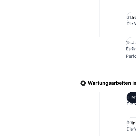
31.J
Die 
15.J
Es f
Perf
Wartungsarbeiten 
30.J
Die 
30.J
Die 