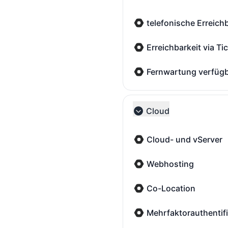
telefonische Erreich
telefonische Erreichbar
Erreichbarkeit via T
Erreichbarkeit via Tick
Fernwartung verfüg
Fernwartung verfügbar 
Cloud
Collapse group
Cloud- und vServer
Cloud- und vServer - W
Webhosting
Webhosting - Wartung
Co-Location
Co-Location - Wartung
Mehrfaktorauthentif
Mehrfaktorauthentifizi