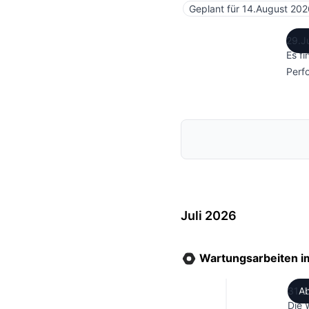
Geplant für
14.August 202
29.J
Es f
Perf
Juli 2026
Wartungsarbeiten 
31.J
Die 