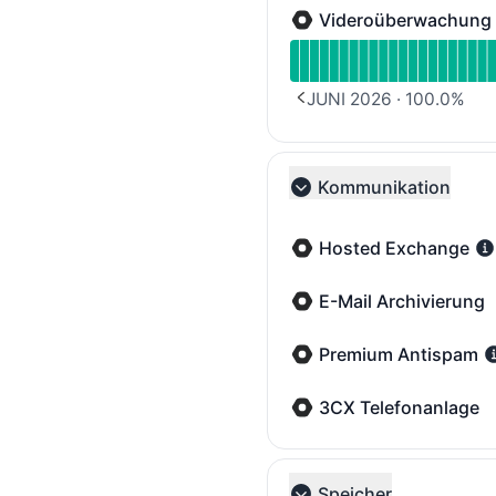
Videroüberwachung
Videroüberwachung - W
Verfügbarkeitsdiagramm
JUNI 2026
·
100.0
%
PREVIOUS PAGE
Kommunikation
Collapse group
Hosted Exchange
Hosted Exchange - War
E-Mail Archivierung
E-Mail Archivierung - W
Premium Antispam
Premium Antispam - Wa
3CX Telefonanlage
3CX Telefonanlage - Wa
Speicher