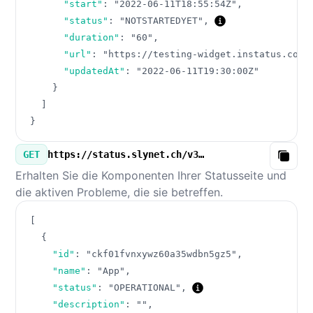
"start"
:
"2022-06-11T18:55:54Z"
,
"status"
:
"NOTSTARTEDYET"
,
"duration"
:
"60"
,
"url"
:
"https://testing-widget.instatus.com/
"updatedAt"
:
"2022-06-11T19:30:00Z"
}
]
}
GET
https://status.slynet.ch/v3/components.json
Copy
Erhalten Sie die Komponenten Ihrer Statusseite und
die aktiven Probleme, die sie betreffen.
[
{
"id"
:
"ckf01fvnxywz60a35wdbn5gz5"
,
"name"
:
"App"
,
"status"
:
"OPERATIONAL"
,
"description"
:
""
,