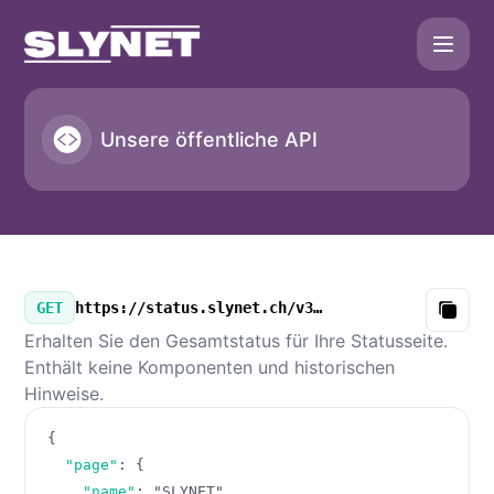
SLYNET - Unsere öffentliche API
Unsere öffentliche API
GET
https://status.slynet.ch/v3/summary.json
Copy
Erhalten Sie den Gesamtstatus für Ihre Statusseite.
Enthält keine Komponenten und historischen
Hinweise.
{
"page"
:
{
"name"
:
"SLYNET"
,