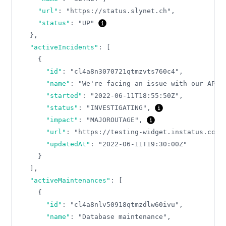
"url"
:
"https://status.slynet.ch"
,
"status"
:
"UP"
}
,
"activeIncidents"
:
[
{
"id"
:
"cl4a8n3070721qtmzvts760c4"
,
"name"
:
"We're facing an issue with our API"
"started"
:
"2022-06-11T18:55:50Z"
,
"status"
:
"INVESTIGATING"
,
"impact"
:
"MAJOROUTAGE"
,
"url"
:
"https://testing-widget.instatus.com/
"updatedAt"
:
"2022-06-11T19:30:00Z"
}
]
,
"activeMaintenances"
:
[
{
"id"
:
"cl4a8nlv50918qtmzdlw60ivu"
,
"name"
:
"Database maintenance"
,